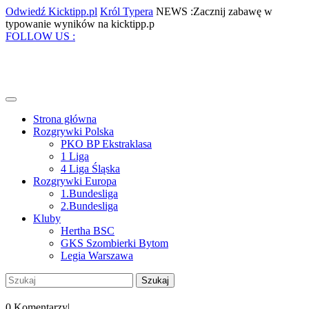
Skip
Odwiedź
Król
Odwiedź Kicktipp.pl
Król Typera
NEWS :Zacznij zabawę w
to
Kicktipp.pl
Typera
Zacznij
typowanie wyników na kicktipp.p
content
Facebook
Twitter
Instagram
Pinterest
zabawę
FOLLOW US :
w
typowanie
wyników
na
kicktipp.p
Open
Menu
Strona główna
Rozgrywki Polska
PKO BP Ekstraklasa
1 Liga
4 Liga Śląska
Rozgrywki Europa
1.Bundesliga
2.Bundesliga
Kluby
Hertha BSC
GKS Szombierki Bytom
Legia Warszawa
Close
Szukaj:
Menu
My
Account
0 Komentarzy
|