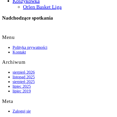
Koszykówka
Orlen Basket Liga
Nadchodzące spotkania
Back
to
Menu
Top
Polityka prywatności
Kontakt
Archiwum
sierpień 2026
listopad 2025
sierpień 2025
lipiec 2025
lipiec 2019
Meta
Zaloguj się