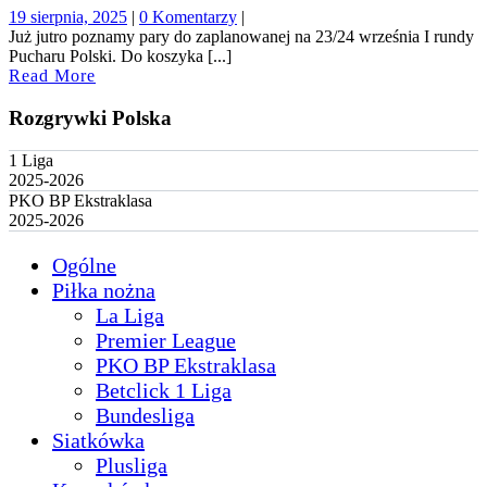
19
19 sierpnia, 2025
|
0 Komentarzy
|
sierpnia,
Już jutro poznamy pary do zaplanowanej na 23/24 września I rundy
2025
Pucharu Polski. Do koszyka [...]
Read
Read More
More
Rozgrywki Polska
1 Liga
2025-2026
PKO BP Ekstraklasa
2025-2026
Ogólne
Piłka nożna
La Liga
Premier League
PKO BP Ekstraklasa
Betclick 1 Liga
Bundesliga
Siatkówka
Plusliga