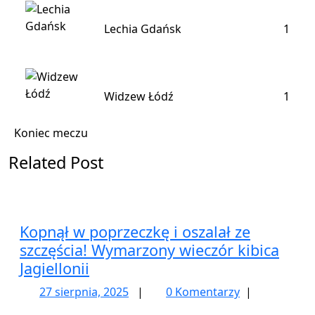
Lechia Gdańsk
1
Widzew Łódź
1
Koniec meczu
Related Post
Kopnął w poprzeczkę i oszalał ze
szczęścia! Wymarzony wieczór kibica
Jagiellonii
27
27 sierpnia, 2025
|
0 Komentarzy
|
sierpnia,