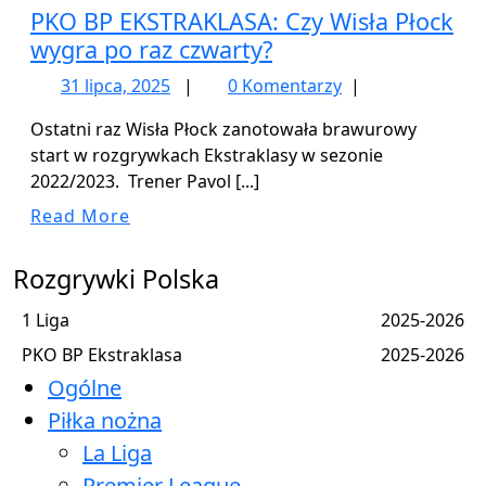
PKO BP EKSTRAKLASA: Czy Wisła Płock
wygra po raz czwarty?
31
31 lipca, 2025
|
0 Komentarzy
|
lipca,
Ostatni raz Wisła Płock zanotowała brawurowy
2025
start w rozgrywkach Ekstraklasy w sezonie
2022/2023. Trener Pavol [...]
Read
Read More
More
Rozgrywki Polska
1 Liga
2025-2026
PKO BP Ekstraklasa
2025-2026
Ogólne
Piłka nożna
La Liga
Premier League