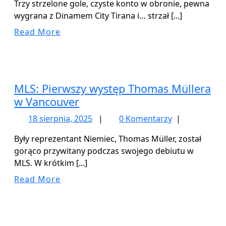
Trzy strzelone gole, czyste konto w obronie, pewna
2025
wygrana z Dinamem City Tirana i… strzał [...]
Read
Read More
More
MLS: Pierwszy występ Thomas Müllera
w Vancouver
18
18 sierpnia, 2025
|
0 Komentarzy
|
sierpnia,
Były reprezentant Niemiec, Thomas Müller, został
2025
gorąco przywitany podczas swojego debiutu w
MLS. W krótkim [...]
Read
Read More
More