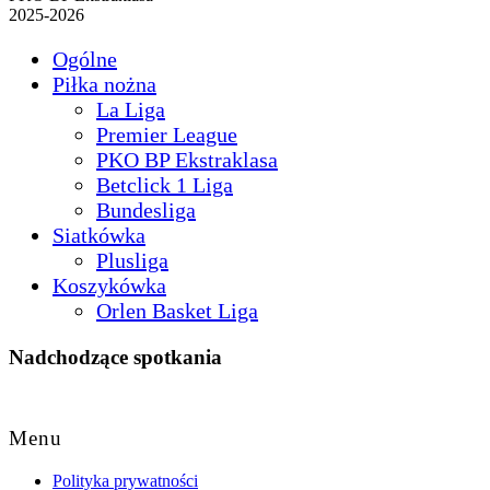
2025-2026
Ogólne
Piłka nożna
La Liga
Premier League
PKO BP Ekstraklasa
Betclick 1 Liga
Bundesliga
Siatkówka
Plusliga
Koszykówka
Orlen Basket Liga
Nadchodzące spotkania
Back
to
Menu
Top
Polityka prywatności