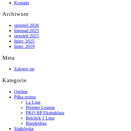
Kontakt
Archiwum
sierpień 2026
listopad 2025
sierpień 2025
lipiec 2025
lipiec 2019
Meta
Zaloguj się
Kategorie
Ogólne
Piłka nożna
La Liga
Premier League
PKO BP Ekstraklasa
Betclick 1 Liga
Bundesliga
Siatkówka