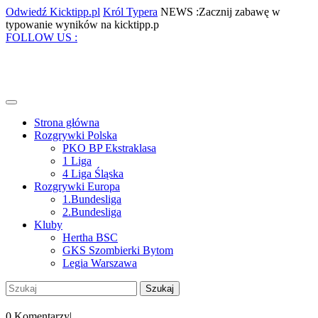
Skip
Odwiedź
Król
Odwiedź Kicktipp.pl
Król Typera
NEWS :Zacznij zabawę w
to
Kicktipp.pl
Typera
Zacznij
typowanie wyników na kicktipp.p
content
Facebook
Twitter
Instagram
Pinterest
zabawę
FOLLOW US :
w
typowanie
wyników
na
kicktipp.p
Open
Menu
Strona główna
Rozgrywki Polska
PKO BP Ekstraklasa
1 Liga
4 Liga Śląska
Rozgrywki Europa
1.Bundesliga
2.Bundesliga
Kluby
Hertha BSC
GKS Szombierki Bytom
Legia Warszawa
Close
Szukaj:
Menu
My
Account
0 Komentarzy
|