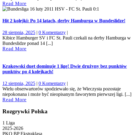
Read
Read More
More
Hit 2 kolejki: Po 14 latach, derby Hamburga w Bundeslidze!
28
28 sierpnia, 2025
|
0 Komentarzy
|
sierpnia,
Kibice Hamburger SV i FC St. Pauli czekali na derby Hamburga w
2025
Bundeslidze ponad 14 [...]
Read
Read More
More
Krakowski duet dominuje 1 ligę! Dwie drużyny bez punktów
punktów po 4 kolejkach!
12
12 sierpnia, 2025
|
0 Komentarzy
|
sierpnia,
Wielu obserwartorów spodziewało się, że Wieczysta pozostaje
2025
niepokonana i może być nieopisanym faworytem pierwszej ligi. [...]
Read
Read More
More
Rozgrywki Polska
1 Liga
2025-2026
PKO BP Ekstraklasa