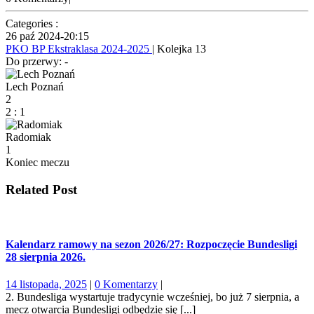
Categories :
26 paź 2024
-
20:15
PKO BP Ekstraklasa 2024-2025
| Kolejka 13
Do przerwy: -
Lech Poznań
2
2
:
1
Radomiak
1
Koniec meczu
Related Post
Kalendarz ramowy na sezon 2026/27: Rozpoczęcie Bundesligi
28 sierpnia 2026.
14
14 listopada, 2025
|
0 Komentarzy
|
listopada,
2. Bundesliga wystartuje tradycynie wcześniej, bo już 7 sierpnia, a
2025
mecz otwarcia Bundesligi odbędzie się [...]