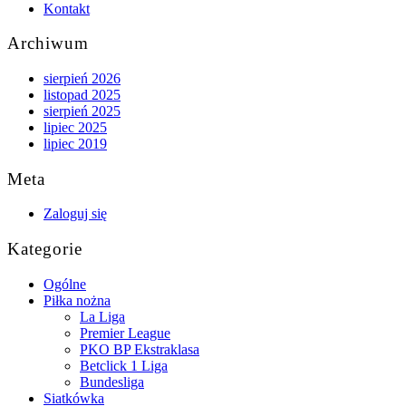
Kontakt
Archiwum
sierpień 2026
listopad 2025
sierpień 2025
lipiec 2025
lipiec 2019
Meta
Zaloguj się
Kategorie
Ogólne
Piłka nożna
La Liga
Premier League
PKO BP Ekstraklasa
Betclick 1 Liga
Bundesliga
Siatkówka