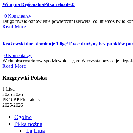
Witaj na RegionalnaPiłka reloaded!
|
0 Komentarzy
|
Długo trwało odnowienie powierzchni serwera, co uniemożliwiło konty
Read
Read More
More
Krakowski duet dominuje 1 ligę! Dwie drużyny bez punktów pun
|
0 Komentarzy
|
Wielu obserwartorów spodziewało się, że Wieczysta pozostaje niepoko
Read
Read More
More
Rozgrywki Polska
1 Liga
2025-2026
PKO BP Ekstraklasa
2025-2026
Ogólne
Piłka nożna
La Liga