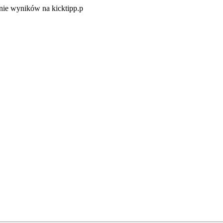
Zacznij
ie wyników na kicktipp.p
zabawę
w
typowanie
wyników
na
kicktipp.p