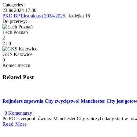
Categories :
23 lis 2024
-
17:30
PKO BP Ekstraklasa 2024-2025
| Kolejka 16
Do przerwy: -
Lech Poznań
2
2
:
0
GKS Katowice
0
Koniec meczu
Related Post
Reijnders zapewnia City zwycięstwo! Manchester City jest goto
|
0 Komentarzy
|
Po FC Liverpool również Manchester City zaliczył udany start w now
Read
Read More
More