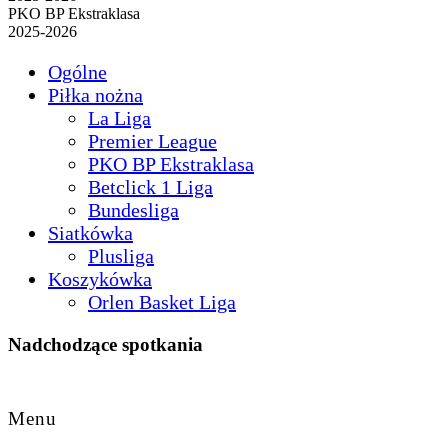
PKO BP Ekstraklasa
2025-2026
Ogólne
Piłka nożna
La Liga
Premier League
PKO BP Ekstraklasa
Betclick 1 Liga
Bundesliga
Siatkówka
Plusliga
Koszykówka
Orlen Basket Liga
Nadchodzące spotkania
Back
to
Menu
Top