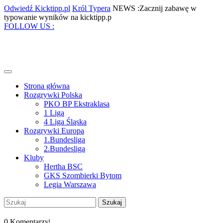
Skip
Odwiedź
Król
Odwiedź Kicktipp.pl
Król Typera
NEWS :Zacznij zabawę w
to
Kicktipp.pl
Typera
Zacznij
typowanie wyników na kicktipp.p
content
Facebook
Twitter
Instagram
Pinterest
zabawę
FOLLOW US :
w
typowanie
wyników
na
kicktipp.p
Open
Menu
Strona główna
Rozgrywki Polska
PKO BP Ekstraklasa
1 Liga
4 Liga Śląska
Rozgrywki Europa
1.Bundesliga
2.Bundesliga
Kluby
Hertha BSC
GKS Szombierki Bytom
Legia Warszawa
Close
Szukaj:
Menu
My
Account
0 Komentarzy
|