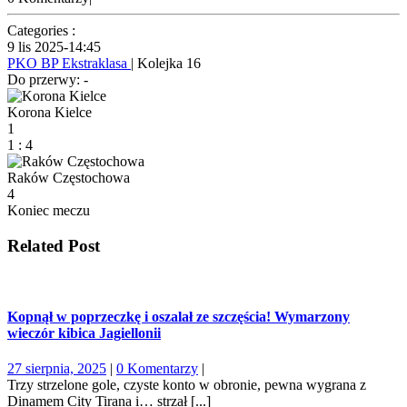
Categories :
9 lis 2025
-
14:45
PKO BP Ekstraklasa
| Kolejka 16
Do przerwy: -
Korona Kielce
1
1
:
4
Raków Częstochowa
4
Koniec meczu
Related Post
Kopnął w poprzeczkę i oszalał ze szczęścia! Wymarzony
wieczór kibica Jagiellonii
27
27 sierpnia, 2025
|
0 Komentarzy
|
sierpnia,
Trzy strzelone gole, czyste konto w obronie, pewna wygrana z
2025
Dinamem City Tirana i… strzał [...]