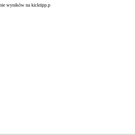
Zacznij
ie wyników na kicktipp.p
zabawę
w
typowanie
wyników
na
kicktipp.p