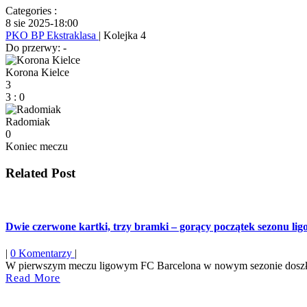
Categories :
8 sie 2025
-
18:00
PKO BP Ekstraklasa
| Kolejka 4
Do przerwy: -
Korona Kielce
3
3
:
0
Radomiak
0
Koniec meczu
Related Post
Dwie czerwone kartki, trzy bramki – gorący początek sezonu li
|
0 Komentarzy
|
W pierwszym meczu ligowym FC Barcelona w nowym sezonie doszło do 
Read
Read More
More