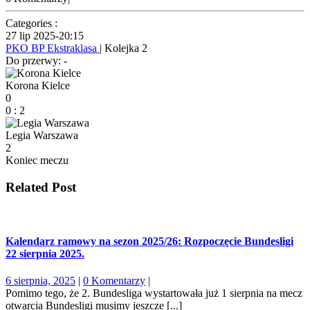
Categories :
27 lip 2025
-
20:15
PKO BP Ekstraklasa
| Kolejka 2
Do przerwy: -
Korona Kielce
0
0
:
2
Legia Warszawa
2
Koniec meczu
Related Post
Kalendarz ramowy na sezon 2025/26: Rozpoczęcie Bundesligi
22 sierpnia 2025.
6
6 sierpnia, 2025
|
0 Komentarzy
|
sierpnia,
Pomimo tego, że 2. Bundesliga wystartowała już 1 sierpnia na mecz
2025
otwarcia Bundesligi musimy jeszcze [...]