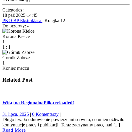
Categories :
18 paź 2025
-
14:45
PKO BP Ekstraklasa
| Kolejka 12
Do przerwy: -
Korona Kielce
1
1
:
1
Górnik Zabrze
1
Koniec meczu
Related Post
Witaj na RegionalnaPiłka reloaded!
31
31 lipca, 2025
|
0 Komentarzy
|
lipca,
Długo trwało odnowienie powierzchni serwera, co uniemożliwiło
2025
kontynuacje pracy i publikacji. Teraz zaczynamy pracę nad [...]
Read
Read More