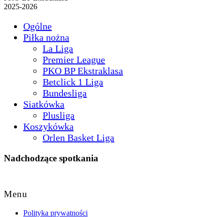
2025-2026
Ogólne
Piłka nożna
La Liga
Premier League
PKO BP Ekstraklasa
Betclick 1 Liga
Bundesliga
Siatkówka
Plusliga
Koszykówka
Orlen Basket Liga
Nadchodzące spotkania
Back
to
Menu
Top
Polityka prywatności