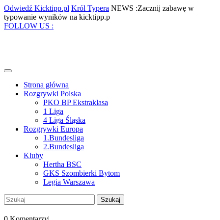
Skip
Odwiedź
Król
Odwiedź Kicktipp.pl
Król Typera
NEWS :Zacznij zabawę w
to
Kicktipp.pl
Typera
Zacznij
typowanie wyników na kicktipp.p
content
Facebook
Twitter
Instagram
Pinterest
zabawę
FOLLOW US :
w
typowanie
wyników
na
kicktipp.p
Open
Menu
Strona główna
Rozgrywki Polska
PKO BP Ekstraklasa
1 Liga
4 Liga Śląska
Rozgrywki Europa
1.Bundesliga
2.Bundesliga
Kluby
Hertha BSC
GKS Szombierki Bytom
Legia Warszawa
Close
Szukaj:
Menu
My
Account
0 Komentarzy
|