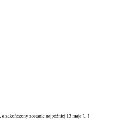
 a zakończony zostanie najpóźniej 13 maja [...]