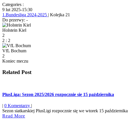
Categories :
9 lut 2025
-
15:30
1.Bundesliga 2024-2025
| Kolejka 21
Do przerwy: -
Holstein Kiel
2
2
:
2
VfL Bochum
2
Koniec meczu
Related Post
PlusLiga: Sezon 2025/2026 rozpocznie się 15 października
|
0 Komentarzy
|
Sezon siatkarskiej PlusLigi rozpocznie się we wtorek 15 października,
Read
Read More
More