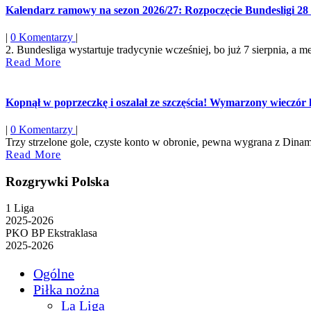
Kalendarz ramowy na sezon 2026/27: Rozpoczęcie Bundesligi 28 
|
0 Komentarzy
|
2. Bundesliga wystartuje tradycynie wcześniej, bo już 7 sierpnia, a me
Read
Read More
More
Kopnął w poprzeczkę i oszalał ze szczęścia! Wymarzony wieczór ki
|
0 Komentarzy
|
Trzy strzelone gole, czyste konto w obronie, pewna wygrana z Diname
Read
Read More
More
Rozgrywki Polska
1 Liga
2025-2026
PKO BP Ekstraklasa
2025-2026
Ogólne
Piłka nożna
La Liga