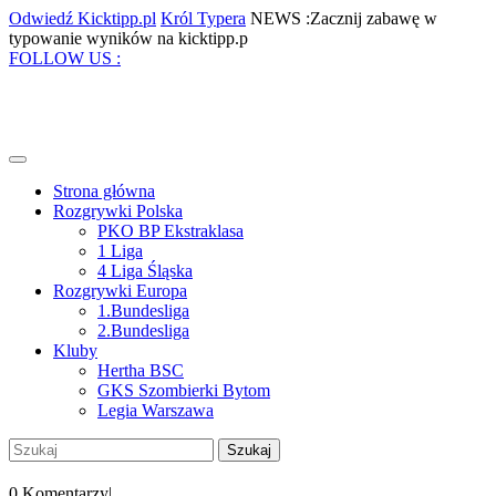
Skip
Odwiedź
Król
Odwiedź Kicktipp.pl
Król Typera
NEWS :Zacznij zabawę w
to
Kicktipp.pl
Typera
Zacznij
typowanie wyników na kicktipp.p
content
Facebook
Twitter
Instagram
Pinterest
zabawę
FOLLOW US :
w
typowanie
wyników
na
kicktipp.p
Open
Menu
Strona główna
Rozgrywki Polska
PKO BP Ekstraklasa
1 Liga
4 Liga Śląska
Rozgrywki Europa
1.Bundesliga
2.Bundesliga
Kluby
Hertha BSC
GKS Szombierki Bytom
Legia Warszawa
Close
Szukaj:
Menu
My
Account
0 Komentarzy
|