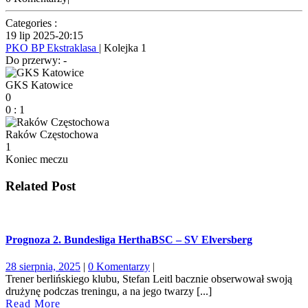
Categories :
19 lip 2025
-
20:15
PKO BP Ekstraklasa
| Kolejka 1
Do przerwy: -
GKS Katowice
0
0
:
1
Raków Częstochowa
1
Koniec meczu
Related Post
Prognoza 2. Bundesliga HerthaBSC – SV Elversberg
28
28 sierpnia, 2025
|
0 Komentarzy
|
sierpnia,
Trener berlińskiego klubu, Stefan Leitl bacznie obserwował swoją
2025
drużynę podczas treningu, a na jego twarzy [...]
Read
Read More