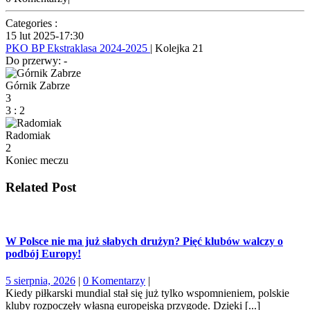
Categories :
15 lut 2025
-
17:30
PKO BP Ekstraklasa 2024-2025
| Kolejka 21
Do przerwy: -
Górnik Zabrze
3
3
:
2
Radomiak
2
Koniec meczu
Related Post
W Polsce nie ma już słabych drużyn? Pięć klubów walczy o
podbój Europy!
5
5 sierpnia, 2026
|
0 Komentarzy
|
sierpnia,
Kiedy piłkarski mundial stał się już tylko wspomnieniem, polskie
2026
kluby rozpoczęły własną europejską przygodę. Dzięki [...]