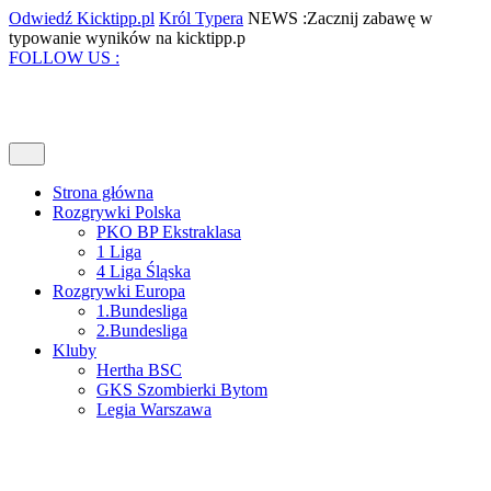
Skip
Odwiedź
Król
Odwiedź Kicktipp.pl
Król Typera
NEWS :Zacznij zabawę w
to
Kicktipp.pl
Typera
Zacznij
typowanie wyników na kicktipp.p
content
Facebook
Twitter
Instagram
Pinterest
zabawę
FOLLOW US :
w
typowanie
wyników
na
Open
kicktipp.p
Menu
Strona główna
Rozgrywki Polska
PKO BP Ekstraklasa
1 Liga
4 Liga Śląska
Rozgrywki Europa
1.Bundesliga
2.Bundesliga
Kluby
Hertha BSC
GKS Szombierki Bytom
Legia Warszawa
Close
Menu