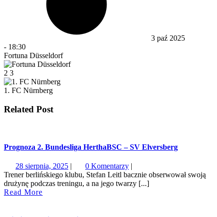
3 paź 2025
-
18:30
Fortuna Düsseldorf
2
3
1. FC Nürnberg
Related Post
Prognoza 2. Bundesliga HerthaBSC – SV Elversberg
28
28 sierpnia, 2025
|
0 Komentarzy
|
sierpnia,
Trener berlińskiego klubu, Stefan Leitl bacznie obserwował swoją
2025
drużynę podczas treningu, a na jego twarzy [...]
Read
Read More
More