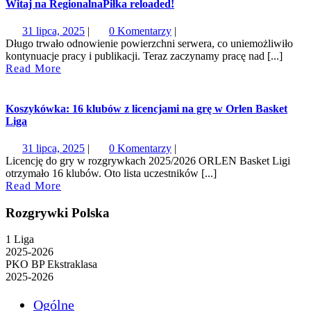
Witaj na RegionalnaPiłka reloaded!
31
31 lipca, 2025
|
0 Komentarzy
|
lipca,
Długo trwało odnowienie powierzchni serwera, co uniemożliwiło
2025
kontynuacje pracy i publikacji. Teraz zaczynamy pracę nad [...]
Read
Read More
More
Koszykówka: 16 klubów z licencjami na grę w Orlen Basket
Liga
31
31 lipca, 2025
|
0 Komentarzy
|
lipca,
Licencję do gry w rozgrywkach 2025/2026 ORLEN Basket Ligi
2025
otrzymało 16 klubów. Oto lista uczestników [...]
Read
Read More
More
Rozgrywki Polska
1 Liga
2025-2026
PKO BP Ekstraklasa
2025-2026
Ogólne