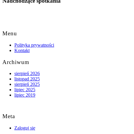
Nadchodzące spotkania
Back
to
Menu
Top
Polityka prywatności
Kontakt
Archiwum
sierpień 2026
listopad 2025
sierpień 2025
lipiec 2025
lipiec 2019
Meta
Zaloguj się