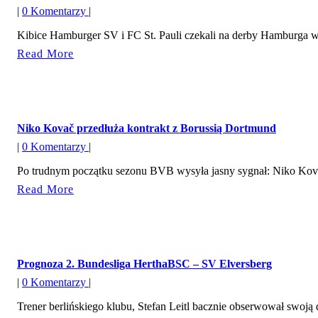
|
0 Komentarzy
|
Kibice Hamburger SV i FC St. Pauli czekali na derby Hamburga w 
Read
Read More
More
Niko Kovač przedłuża kontrakt z Borussią Dortmund
|
0 Komentarzy
|
Po trudnym początku sezonu BVB wysyła jasny sygnał: Niko Kovač
Read
Read More
More
Prognoza 2. Bundesliga HerthaBSC – SV Elversberg
|
0 Komentarzy
|
Trener berlińskiego klubu, Stefan Leitl bacznie obserwował swoją d