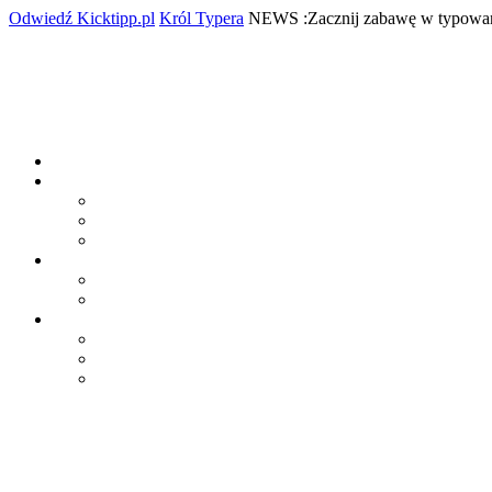
Skip
Odwiedź
Król
Odwiedź Kicktipp.pl
Król Typera
NEWS :Zacznij zabawę w typowan
to
Kicktipp.pl
Typera
content