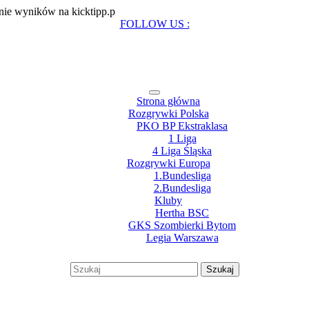
Zacznij
ie wyników na kicktipp.p
zabawę
Facebook
Twitter
Instagram
Pinterest
FOLLOW US :
w
typowanie
wyników
na
kicktipp.p
Open
Strona główna
Menu
Rozgrywki Polska
PKO BP Ekstraklasa
1 Liga
4 Liga Śląska
Rozgrywki Europa
1.Bundesliga
2.Bundesliga
Kluby
Hertha BSC
GKS Szombierki Bytom
Legia Warszawa
Close
Menu
Szukaj:
My
Account