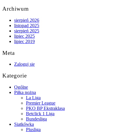
Archiwum
sierpień 2026
listopad 2025
sierpień 2025
lipiec 2025
lipiec 2019
Meta
Zaloguj się
Kategorie
Ogólne
Piłka nożna
La Liga
Premier League
PKO BP Ekstraklasa
Betclick 1 Liga
Bundesliga
Siatkówka
Plusliga