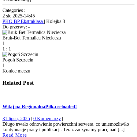
Categories :
2 sie 2025
-
14:45
PKO BP Ekstraklasa
| Kolejka 3
Do przerwy: -
Bruk-Bet Termalica Nieciecza
1
1
:
1
Pogoń Szczecin
1
Koniec meczu
Related Post
Witaj na RegionalnaPiłka reloaded!
31
31 lipca, 2025
|
0 Komentarzy
|
lipca,
Długo trwało odnowienie powierzchni serwera, co uniemożliwiło
2025
kontynuacje pracy i publikacji. Teraz zaczynamy pracę nad [...]
Read
Read More