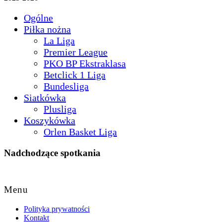
Ogólne
Piłka nożna
La Liga
Premier League
PKO BP Ekstraklasa
Betclick 1 Liga
Bundesliga
Siatkówka
Plusliga
Koszykówka
Orlen Basket Liga
Nadchodzące spotkania
Back
to
Menu
Top
Polityka prywatności
Kontakt