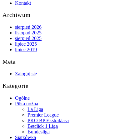
Kontakt
Archiwum
sierpień 2026
listopad 2025
sierpień 2025
lipiec 2025
lipiec 2019
Meta
Zaloguj się
Kategorie
Ogólne
Piłka nożna
La Liga
Premier League
PKO BP Ekstraklasa
Betclick 1 Liga
Bundesliga
Siatkówka