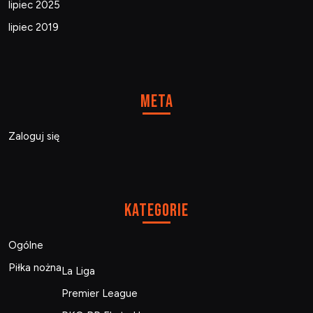
lipiec 2025
lipiec 2019
Meta
Zaloguj się
Kategorie
Ogólne
Piłka nożna
La Liga
Premier League