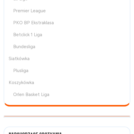
Premier League
PKO BP Ekstraklasa
Betclick 1 Liga
Bundesliga
Siatkówka
Plusliga
Koszykówka
Orlen Basket Liga