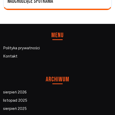
Nadchodzące spotkania
Menu
Polityka prywatności
Kontakt
Archiwum
sierpień 2026
listopad 2025
sierpień 2025