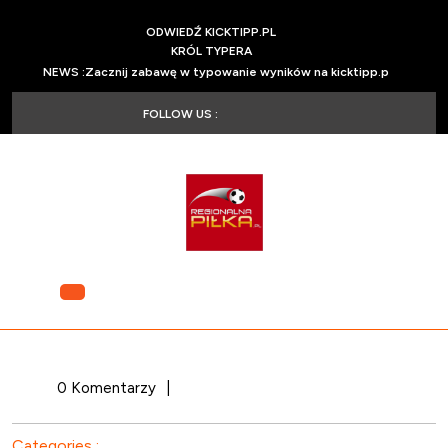
Skip
to
ODWIEDŹ
ODWIEDŹ KICKTIPP.PL
KICKTIPP.PL
KRÓL
KRÓL TYPERA
content
TYPERA
Zacznij
NEWS :Zacznij zabawę w typowanie wyników na kicktipp.p
zabawę
w
Facebook
Twitter
Instagram
Pinterest
FOLLOW US :
typowani
wyników
na
kicktipp.p
Open
My
Menu
Account
0 Komentarzy
|
Categories :