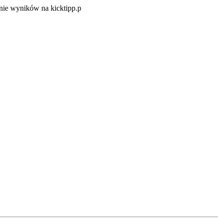
Zacznij
ie wyników na kicktipp.p
zabawę
w
typowanie
wyników
na
kicktipp.p