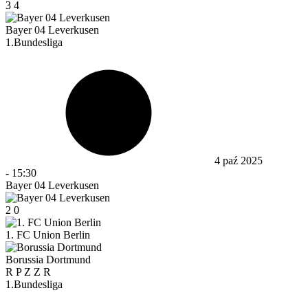
3
4
Bayer 04 Leverkusen
1.Bundesliga
4 paź 2025
-
15:30
Bayer 04 Leverkusen
2
0
1. FC Union Berlin
Borussia Dortmund
R
P
Z
Z
R
1.Bundesliga