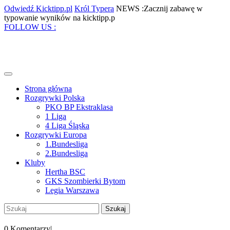
Skip
Odwiedź
Król
Odwiedź Kicktipp.pl
Król Typera
NEWS :Zacznij zabawę w
to
Kicktipp.pl
Typera
Zacznij
typowanie wyników na kicktipp.p
content
Facebook
Twitter
Instagram
Pinterest
zabawę
FOLLOW US :
w
typowanie
wyników
na
kicktipp.p
Open
Menu
Strona główna
Rozgrywki Polska
PKO BP Ekstraklasa
1 Liga
4 Liga Śląska
Rozgrywki Europa
1.Bundesliga
2.Bundesliga
Kluby
Hertha BSC
GKS Szombierki Bytom
Legia Warszawa
Close
Szukaj:
Menu
My
Account
0 Komentarzy
|