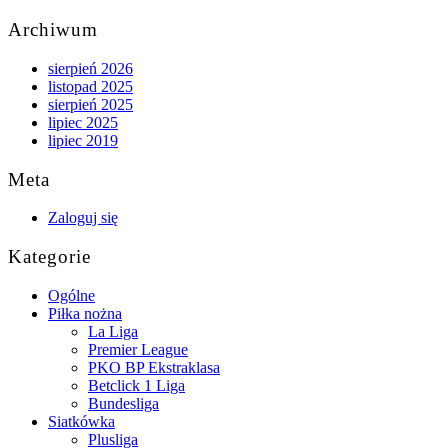
Archiwum
sierpień 2026
listopad 2025
sierpień 2025
lipiec 2025
lipiec 2019
Meta
Zaloguj się
Kategorie
Ogólne
Piłka nożna
La Liga
Premier League
PKO BP Ekstraklasa
Betclick 1 Liga
Bundesliga
Siatkówka
Plusliga