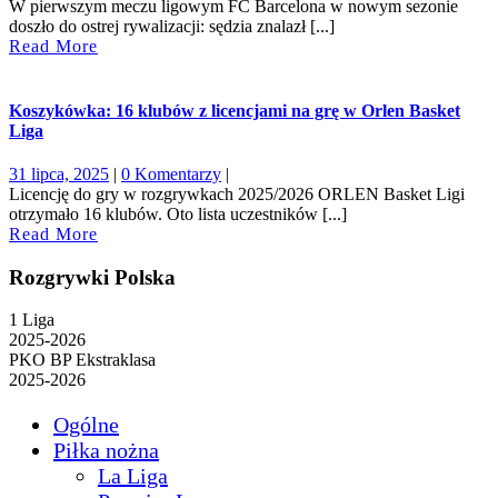
sierpnia,
W pierwszym meczu ligowym FC Barcelona w nowym sezonie
2025
doszło do ostrej rywalizacji: sędzia znalazł [...]
Read
Read More
More
Koszykówka: 16 klubów z licencjami na grę w Orlen Basket
Liga
31
31 lipca, 2025
|
0 Komentarzy
|
lipca,
Licencję do gry w rozgrywkach 2025/2026 ORLEN Basket Ligi
2025
otrzymało 16 klubów. Oto lista uczestników [...]
Read
Read More
More
Rozgrywki Polska
1 Liga
2025-2026
PKO BP Ekstraklasa
2025-2026
Ogólne
Piłka nożna
La Liga