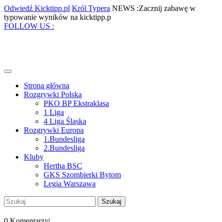
Skip
Odwiedź
Król
Odwiedź Kicktipp.pl
Król Typera
NEWS :Zacznij zabawę w
to
Kicktipp.pl
Typera
Zacznij
typowanie wyników na kicktipp.p
content
Facebook
Twitter
Instagram
Pinterest
zabawę
FOLLOW US :
w
typowanie
wyników
na
kicktipp.p
Open
Menu
Strona główna
Rozgrywki Polska
PKO BP Ekstraklasa
1 Liga
4 Liga Śląska
Rozgrywki Europa
1.Bundesliga
2.Bundesliga
Kluby
Hertha BSC
GKS Szombierki Bytom
Legia Warszawa
Close
Szukaj:
Menu
My
Account
0 Komentarzy
|