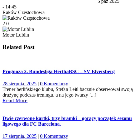
5 paź 2025
-
14:45
Raków Częstochowa
2
0
Motor Lublin
Related Post
Prognoza 2. Bundesliga HerthaBSC – SV Elversberg
28
28 sierpnia, 2025
|
0 Komentarzy
|
sierpnia,
Trener berlińskiego klubu, Stefan Leitl bacznie obserwował swoją
2025
drużynę podczas treningu, a na jego twarzy [...]
Read
Read More
More
Dwie czerwone kartki, trzy bramki – gorący początek sezonu
ligowego dla FC Barcelona.
17
17 sierpnia, 2025
|
0 Komentarzy
|