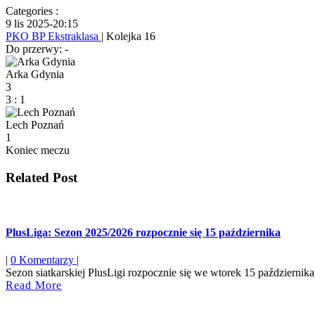
Categories :
9 lis 2025
-
20:15
PKO BP Ekstraklasa
| Kolejka 16
Do przerwy: -
Arka Gdynia
3
3
:
1
Lech Poznań
1
Koniec meczu
Related Post
PlusLiga: Sezon 2025/2026 rozpocznie się 15 października
|
0 Komentarzy
|
Sezon siatkarskiej PlusLigi rozpocznie się we wtorek 15 października,
Read
Read More
More