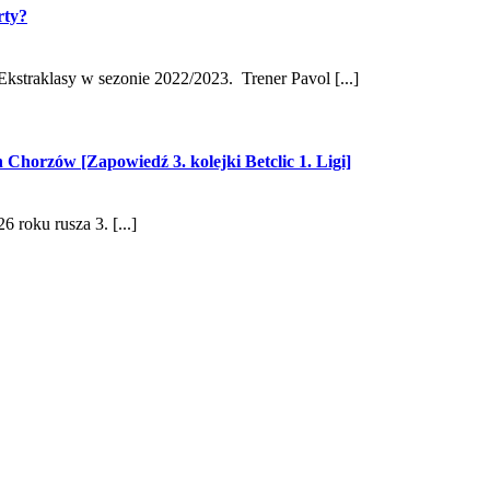
rty?
kstraklasy w sezonie 2022/2023. Trener Pavol [...]
horzów [Zapowiedź 3. kolejki Betclic 1. Ligi]
 roku rusza 3. [...]