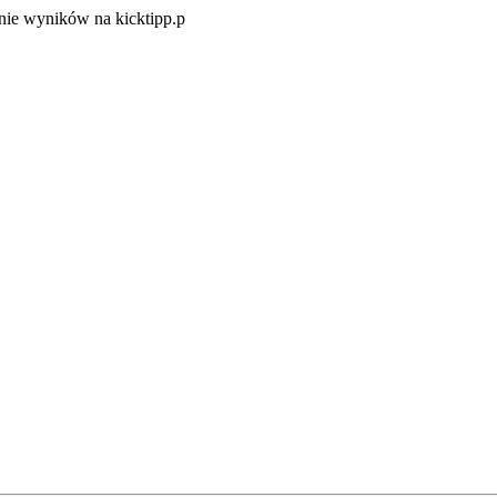
Zacznij
ie wyników na kicktipp.p
zabawę
w
typowanie
wyników
na
kicktipp.p