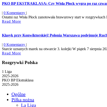
PKO BP EKSTRAKLASA: Czy Wisła Płock wygra po raz czwa
|
0 Komentarzy
|
Ostatni raz Wisła Płock zanotowała brawurowy start w rozgrywkach E
Read
Read More
More
Klasyk przy Konwiktorskiej! Polonia Warszawa podejmuje Ruch C
|
0 Komentarzy
|
Starcie uznanych marek na otwarcie 3. kolejki W piątek 7 sierpnia 2026
Read
Read More
More
Rozgrywki Polska
1 Liga
2025-2026
PKO BP Ekstraklasa
2025-2026
Ogólne
Piłka nożna
La Liga