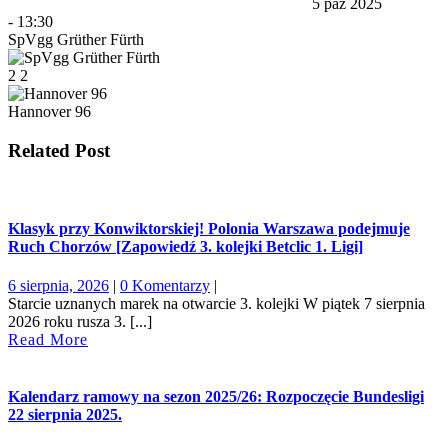
5 paź 2025
-
13:30
SpVgg Grüther Fürth
2
2
Hannover 96
Related Post
Klasyk przy Konwiktorskiej! Polonia Warszawa podejmuje
Ruch Chorzów [Zapowiedź 3. kolejki Betclic 1. Ligi]
6
6 sierpnia, 2026
|
0 Komentarzy
|
sierpnia,
Starcie uznanych marek na otwarcie 3. kolejki W piątek 7 sierpnia
2026
2026 roku rusza 3. [...]
Read
Read More
More
Kalendarz ramowy na sezon 2025/26: Rozpoczęcie Bundesligi
22 sierpnia 2025.