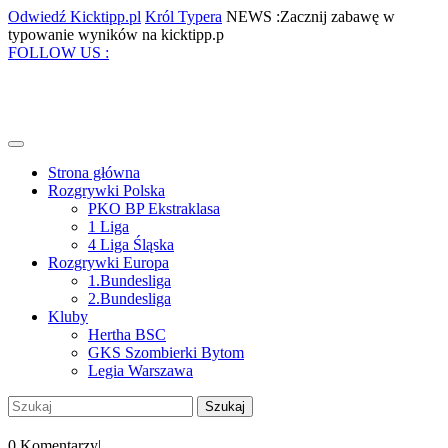
Skip
Odwiedź
Król
Odwiedź Kicktipp.pl
Król Typera
NEWS :Zacznij zabawę w
to
Kicktipp.pl
Typera
Zacznij
typowanie wyników na kicktipp.p
content
Facebook
Twitter
Instagram
Pinterest
zabawę
FOLLOW US :
w
typowanie
wyników
na
kicktipp.p
Open
Menu
Strona główna
Rozgrywki Polska
PKO BP Ekstraklasa
1 Liga
4 Liga Śląska
Rozgrywki Europa
1.Bundesliga
2.Bundesliga
Kluby
Hertha BSC
GKS Szombierki Bytom
Legia Warszawa
Close
Szukaj:
Menu
My
Account
0 Komentarzy
|