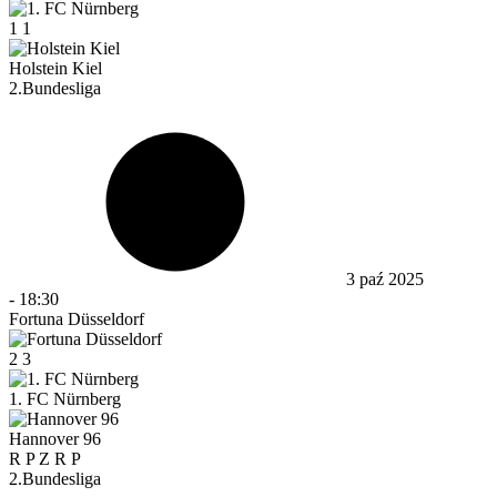
1
1
Holstein Kiel
2.Bundesliga
3 paź 2025
-
18:30
Fortuna Düsseldorf
2
3
1. FC Nürnberg
Hannover 96
R
P
Z
R
P
2.Bundesliga