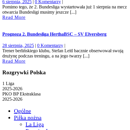
6
6 sierpnia, 2025
|
0 Komentarzy
|
sierpnia,
Pomimo tego, że 2. Bundesliga wystartowała już 1 sierpnia na mecz
2025
otwarcia Bundesligi musimy jeszcze [...]
Read
Read More
More
Prognoza 2. Bundesliga HerthaBSC – SV Elversberg
28
28 sierpnia, 2025
|
0 Komentarzy
|
sierpnia,
Trener berlińskiego klubu, Stefan Leitl bacznie obserwował swoją
2025
drużynę podczas treningu, a na jego twarzy [...]
Read
Read More
More
Rozgrywki Polska
1 Liga
2025-2026
PKO BP Ekstraklasa
2025-2026
Ogólne
Piłka nożna
La Liga