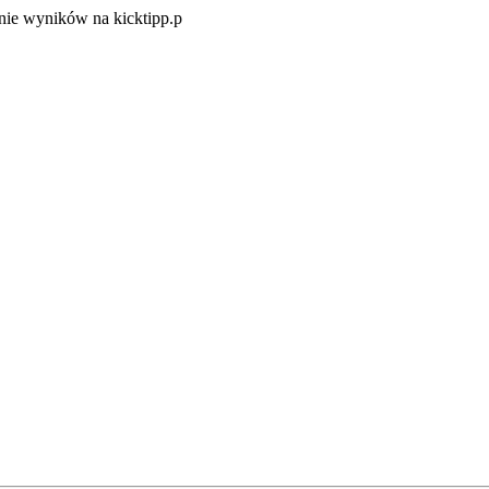
Zacznij
ie wyników na kicktipp.p
zabawę
w
typowanie
wyników
na
kicktipp.p