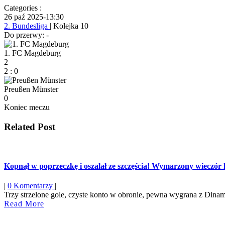
Categories :
26 paź 2025
-
13:30
2. Bundesliga
| Kolejka 10
Do przerwy: -
1. FC Magdeburg
2
2
:
0
Preußen Münster
0
Koniec meczu
Related Post
Kopnął w poprzeczkę i oszalał ze szczęścia! Wymarzony wieczór ki
|
0 Komentarzy
|
Trzy strzelone gole, czyste konto w obronie, pewna wygrana z Diname
Read
Read More
More