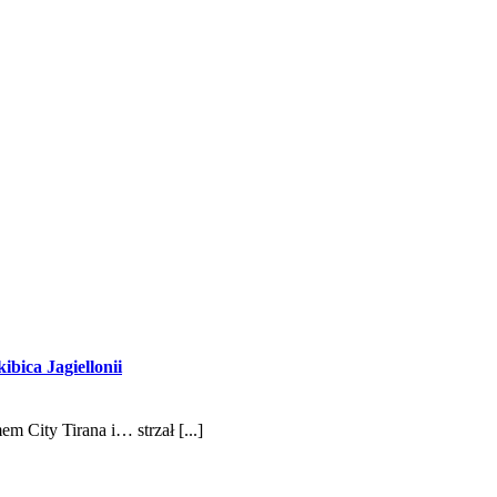
bica Jagiellonii
m City Tirana i… strzał [...]