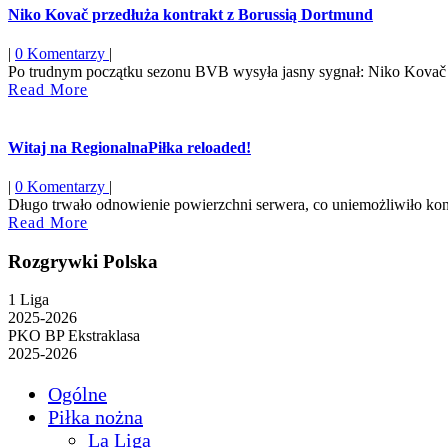
Niko Kovač przedłuża kontrakt z Borussią Dortmund
|
0 Komentarzy
|
Po trudnym początku sezonu BVB wysyła jasny sygnał: Niko Kovač p
Read
Read More
More
Witaj na RegionalnaPiłka reloaded!
|
0 Komentarzy
|
Długo trwało odnowienie powierzchni serwera, co uniemożliwiło konty
Read
Read More
More
Rozgrywki Polska
1 Liga
2025-2026
PKO BP Ekstraklasa
2025-2026
Ogólne
Piłka nożna
La Liga