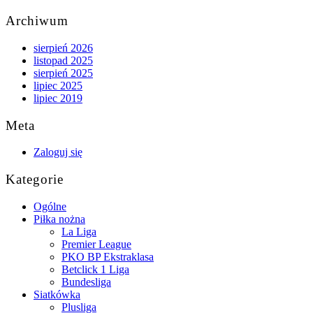
Archiwum
sierpień 2026
listopad 2025
sierpień 2025
lipiec 2025
lipiec 2019
Meta
Zaloguj się
Kategorie
Ogólne
Piłka nożna
La Liga
Premier League
PKO BP Ekstraklasa
Betclick 1 Liga
Bundesliga
Siatkówka
Plusliga