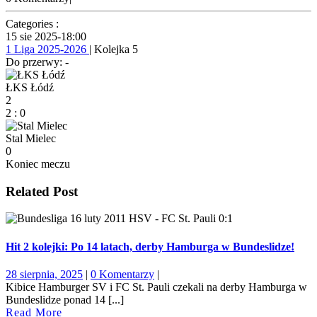
Categories :
15 sie 2025
-
18:00
1 Liga 2025-2026
| Kolejka 5
Do przerwy: -
ŁKS Łódź
2
2
:
0
Stal Mielec
0
Koniec meczu
Related Post
Hit 2 kolejki: Po 14 latach, derby Hamburga w Bundeslidze!
28
28 sierpnia, 2025
|
0 Komentarzy
|
sierpnia,
Kibice Hamburger SV i FC St. Pauli czekali na derby Hamburga w
2025
Bundeslidze ponad 14 [...]
Read
Read More