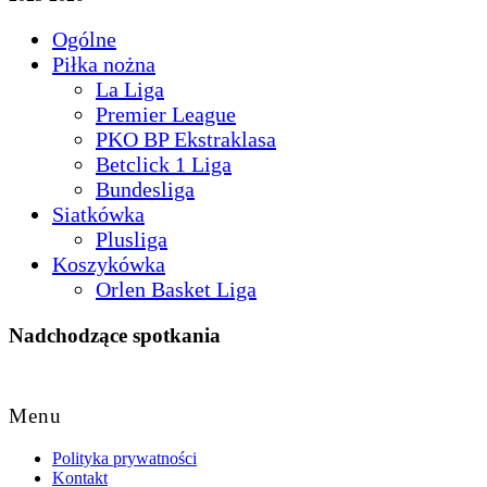
Ogólne
Piłka nożna
La Liga
Premier League
PKO BP Ekstraklasa
Betclick 1 Liga
Bundesliga
Siatkówka
Plusliga
Koszykówka
Orlen Basket Liga
Nadchodzące spotkania
Back
to
Menu
Top
Polityka prywatności
Kontakt