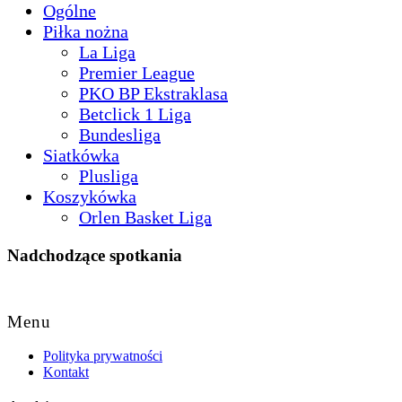
Ogólne
Piłka nożna
La Liga
Premier League
PKO BP Ekstraklasa
Betclick 1 Liga
Bundesliga
Siatkówka
Plusliga
Koszykówka
Orlen Basket Liga
Nadchodzące spotkania
Back
to
Menu
Top
Polityka prywatności
Kontakt