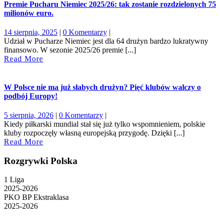
Premie Pucharu Niemiec 2025/26: tak zostanie rozdzielonych 75
milionów euro.
14
14 sierpnia, 2025
|
0 Komentarzy
|
sierpnia,
Udział w Pucharze Niemiec jest dla 64 drużyn bardzo lukratywny
2025
finansowo. W sezonie 2025/26 premie [...]
Read
Read More
More
W Polsce nie ma już słabych drużyn? Pięć klubów walczy o
podbój Europy!
5
5 sierpnia, 2026
|
0 Komentarzy
|
sierpnia,
Kiedy piłkarski mundial stał się już tylko wspomnieniem, polskie
2026
kluby rozpoczęły własną europejską przygodę. Dzięki [...]
Read
Read More
More
Rozgrywki Polska
1 Liga
2025-2026
PKO BP Ekstraklasa
2025-2026