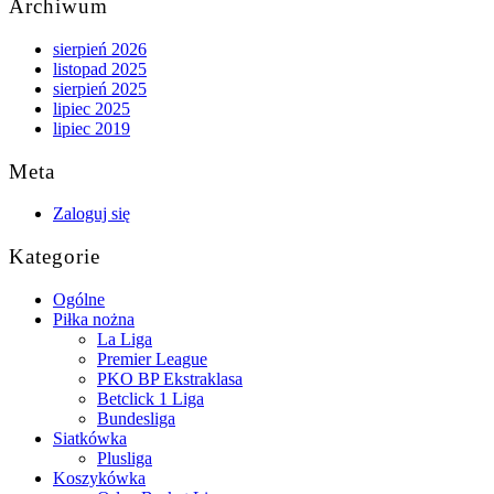
Archiwum
sierpień 2026
listopad 2025
sierpień 2025
lipiec 2025
lipiec 2019
Meta
Zaloguj się
Kategorie
Ogólne
Piłka nożna
La Liga
Premier League
PKO BP Ekstraklasa
Betclick 1 Liga
Bundesliga
Siatkówka
Plusliga
Koszykówka