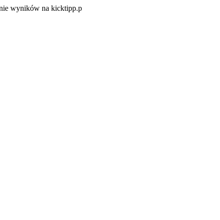
Zacznij
ie wyników na kicktipp.p
zabawę
w
typowanie
wyników
na
kicktipp.p