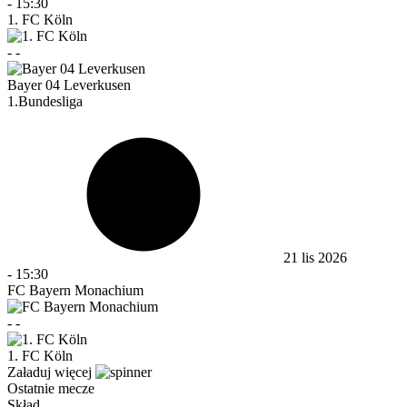
-
15:30
1. FC Köln
-
-
Bayer 04 Leverkusen
1.Bundesliga
21 lis 2026
-
15:30
FC Bayern Monachium
-
-
1. FC Köln
Załaduj więcej
Ostatnie mecze
Skład