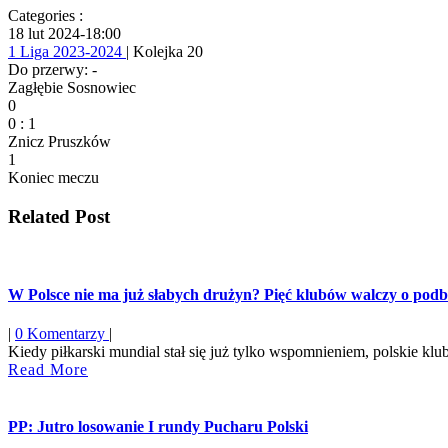
Categories :
18 lut 2024
-
18:00
1 Liga 2023-2024
| Kolejka 20
Do przerwy: -
Zagłębie Sosnowiec
0
0
:
1
Znicz Pruszków
1
Koniec meczu
Related Post
W Polsce nie ma już słabych drużyn? Pięć klubów walczy o pod
|
0 Komentarzy
|
Kiedy piłkarski mundial stał się już tylko wspomnieniem, polskie klu
Read
Read More
More
PP: Jutro losowanie I rundy Pucharu Polski