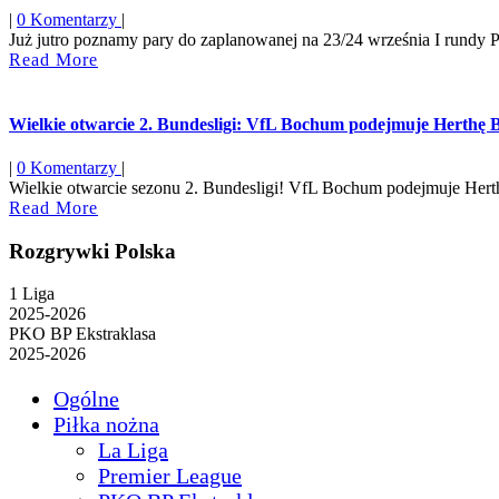
|
0 Komentarzy
|
Już jutro poznamy pary do zaplanowanej na 23/24 września I rundy Pu
Read
Read More
More
Wielkie otwarcie 2. Bundesligi: VfL Bochum podejmuje Herthę
|
0 Komentarzy
|
Wielkie otwarcie sezonu 2. Bundesligi! VfL Bochum podejmuje Hert
Read
Read More
More
Rozgrywki Polska
1 Liga
2025-2026
PKO BP Ekstraklasa
2025-2026
Ogólne
Piłka nożna
La Liga
Premier League