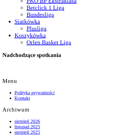
PKO BP Ekstraklasa
Betclick 1 Liga
Bundesliga
Siatkówka
Plusliga
Koszykówka
Orlen Basket Liga
Nadchodzące spotkania
Back
to
Menu
Top
Polityka prywatności
Kontakt
Archiwum
sierpień 2026
listopad 2025
sierpień 2025