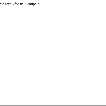
Zacznij
ie wyników na kicktipp.p
zabawę
w
typowanie
wyników
na
kicktipp.p