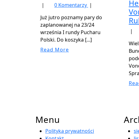
He
|
0 Komentarzy
|
Vo
Już jutro poznamy pary do
Ru
zaplanowanej na 23/24
|
września I rundy Pucharu
Polski. Do koszyka [...]
Wiel
Read
Read More
Bund
More
pod
Vono
Spra
Rea
Back
Menu
Ar
to
Top
Polityka prywatności
si
Kontakt
li