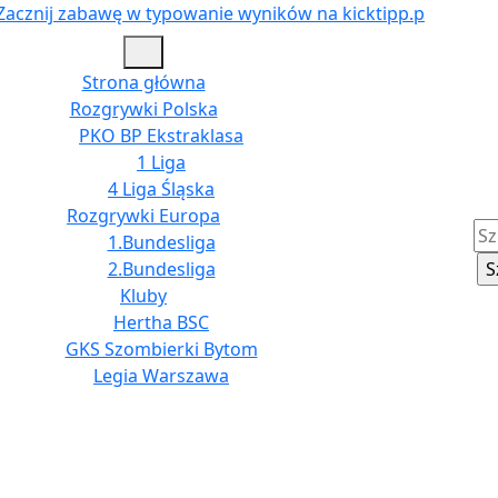
Zacznij
acznij zabawę w typowanie wyników na kicktipp.p
zabawę
Open
w
Menu
Strona główna
typowan
Rozgrywki Polska
wyników
PKO BP Ekstraklasa
na
1 Liga
kicktipp.
4 Liga Śląska
Rozgrywki Europa
Szu
1.Bundesliga
2.Bundesliga
Kluby
Hertha BSC
GKS Szombierki Bytom
Legia Warszawa
Close
Menu