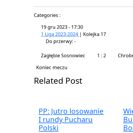
Categories :
19 gru 2023
-
17:30
1 Liga 2023-2024
| Kolejka 17
Do przerwy: -
Zagłębie Sosnowiec
1
:
2
Chrob
Koniec meczu
Related Post
PP: Jutro losowanie
Wi
I rundy Pucharu
Bu
Polski
Bo