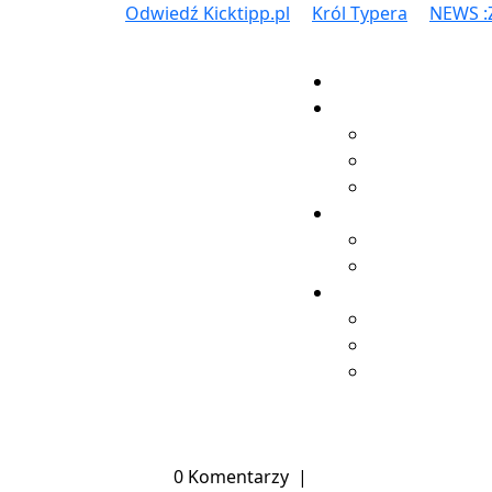
Skip
Odwiedź
Król
Odwiedź Kicktipp.pl
Król Typera
NEWS :Z
to
Kicktipp.pl
Typera
content
0 Komentarzy
|