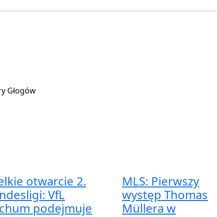
ry Głogów
elkie otwarcie 2.
MLS: Pierwszy
ndesligi: VfL
występ Thomas
chum podejmuje
Müllera w