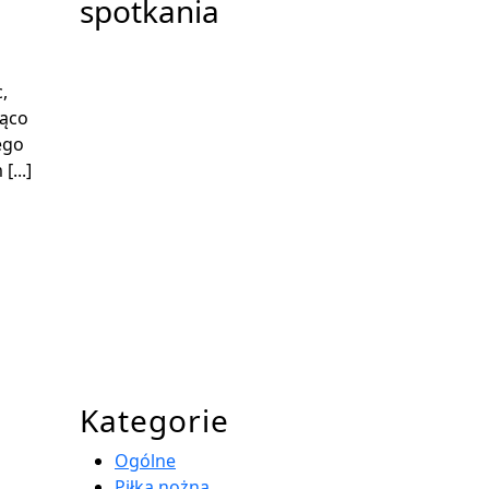
spotkania
,
rąco
ego
...]
Kategorie
Ogólne
Piłka nożna