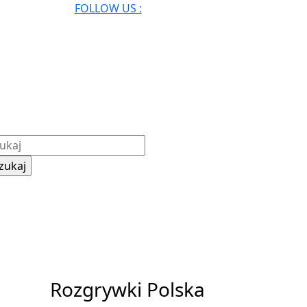
Facebook
Twitter
Instagram
Pinterest
FOLLOW US :
ie
p
My
kaj:
Account
Rozgrywki Polska