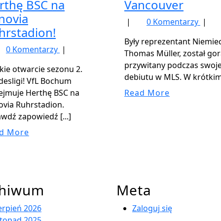
rthę BSC na
Vancouver
novia
|
0 Komentarzy
|
hrstadion!
Były reprezentant Niemiec
0 Komentarzy
|
Thomas Müller, został go
przywitany podczas swoj
kie otwarcie sezonu 2.
debiutu w MLS. W krótkim [
esligi! VfL Bochum
Read
ejmuje Herthę BSC na
Read More
More
via Ruhrstadion.
wdź zapowiedź [...]
Read
d More
More
chiwum
Meta
erpień 2026
Zaloguj się
stopad 2025