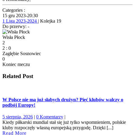
Categories :
15 gru 2023
-
20:30
1 Liga 2023-2024
| Kolejka 19
Do przerwy: -
Wisła Płock
2
2
:
0
Zagłębie Sosnowiec
0
Koniec meczu
Related Post
W Polsce nie ma już słabych drużyn? Pięć klubów walczy o
podbój Europy!
5
5 sierpnia, 2026
|
0 Komentarzy
|
sierpnia,
Kiedy piłkarski mundial stał się już tylko wspomnieniem, polskie
2026
kluby rozpoczęły własną europejską przygodę. Dzięki [...]
Read
Read More