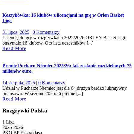
More
Koszykówka: 16 klubów z licencjami na grę w Orlen Basket
Liga
31
31 lipca, 2025
|
0 Komentarzy
|
lipca,
Licencję do gry w rozgrywkach 2025/2026 ORLEN Basket Ligi
2025
otrzymało 16 klubów. Oto lista uczestników [...]
Read
Read More
More
Premie Pucharu Niemiec 2025/26: tak zostanie rozdzielonych 75
milionów euro.
14
14 sierpnia, 2025
|
0 Komentarzy
|
sierpnia,
Udział w Pucharze Niemiec jest dla 64 drużyn bardzo lukratywny
2025
finansowo. W sezonie 2025/26 premie [...]
Read
Read More
More
Rozgrywki Polska
1 Liga
2025-2026
PKO BP Ekstraklasa