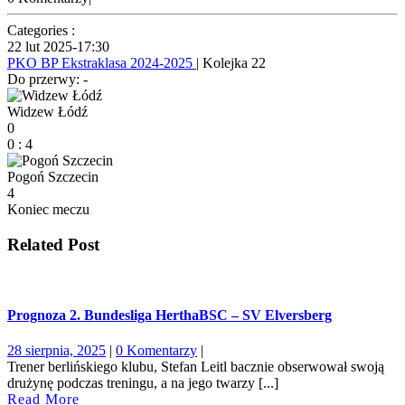
Categories :
22 lut 2025
-
17:30
PKO BP Ekstraklasa 2024-2025
| Kolejka 22
Do przerwy: -
Widzew Łódź
0
0
:
4
Pogoń Szczecin
4
Koniec meczu
Related Post
Prognoza 2. Bundesliga HerthaBSC – SV Elversberg
28
28 sierpnia, 2025
|
0 Komentarzy
|
sierpnia,
Trener berlińskiego klubu, Stefan Leitl bacznie obserwował swoją
2025
drużynę podczas treningu, a na jego twarzy [...]
Read
Read More