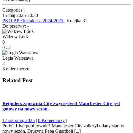
Categories :
15 maj 2025
-
20:30
PKO BP Ekstraklasa 2024-2025
| Kolejka 31
Do przerwy: -
Widzew Łódź
0
0
:
2
Legia Warszawa
2
Koniec meczu
Related Post
Reijnders zapewnia City zwycięstwo! Manchester City jest
gotowy na nowy sezon.
17
17 sierpnia, 2025
|
0 Komentarzy
|
sierpnia,
Po FC Liverpool również Manchester City zaliczył udany start w
2025
nowy sezon. Drużyna Pepa Guardioli [...]