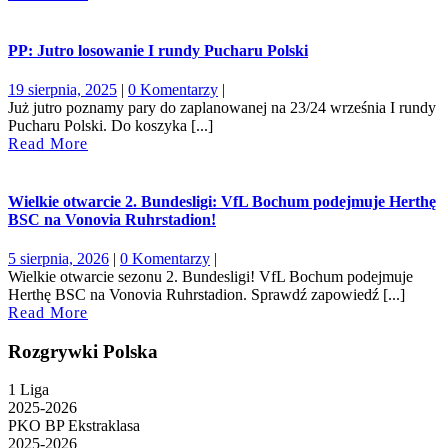
More
PP: Jutro losowanie I rundy Pucharu Polski
19
19 sierpnia, 2025
|
0 Komentarzy
|
sierpnia,
Już jutro poznamy pary do zaplanowanej na 23/24 września I rundy
2025
Pucharu Polski. Do koszyka [...]
Read
Read More
More
Wielkie otwarcie 2. Bundesligi: VfL Bochum podejmuje Herthę
BSC na Vonovia Ruhrstadion!
5
5 sierpnia, 2026
|
0 Komentarzy
|
sierpnia,
Wielkie otwarcie sezonu 2. Bundesligi! VfL Bochum podejmuje
2026
Herthę BSC na Vonovia Ruhrstadion. Sprawdź zapowiedź [...]
Read
Read More
More
Rozgrywki Polska
1 Liga
2025-2026
PKO BP Ekstraklasa
2025-2026