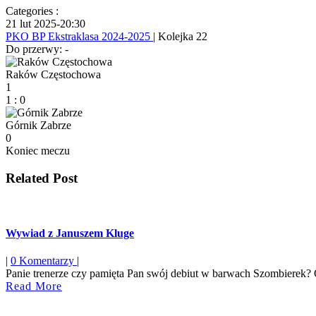
Categories :
21 lut 2025
-
20:30
PKO BP Ekstraklasa 2024-2025
| Kolejka 22
Do przerwy: -
Raków Częstochowa
1
1
:
0
Górnik Zabrze
0
Koniec meczu
Related Post
Wywiad z Januszem Kluge
|
0 Komentarzy
|
Panie trenerze czy pamięta Pan swój debiut w barwach Szombierek? Oc
Read
Read More
More