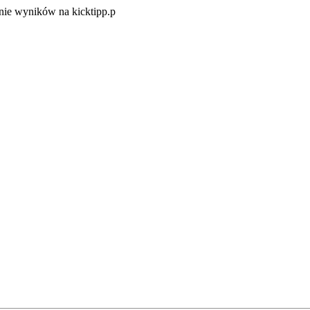
Zacznij
ie wyników na kicktipp.p
zabawę
w
typowanie
wyników
na
kicktipp.p