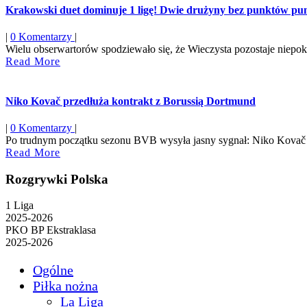
Krakowski duet dominuje 1 ligę! Dwie drużyny bez punktów pun
|
0 Komentarzy
|
Wielu obserwartorów spodziewało się, że Wieczysta pozostaje niepoko
Read
Read More
More
Niko Kovač przedłuża kontrakt z Borussią Dortmund
|
0 Komentarzy
|
Po trudnym początku sezonu BVB wysyła jasny sygnał: Niko Kovač p
Read
Read More
More
Rozgrywki Polska
1 Liga
2025-2026
PKO BP Ekstraklasa
2025-2026
Ogólne
Piłka nożna
La Liga