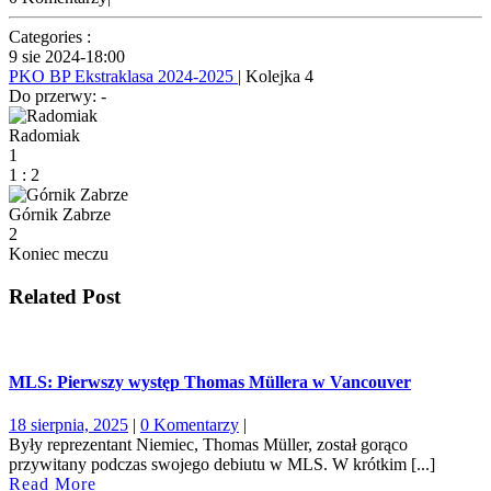
Categories :
9 sie 2024
-
18:00
PKO BP Ekstraklasa 2024-2025
| Kolejka 4
Do przerwy: -
Radomiak
1
1
:
2
Górnik Zabrze
2
Koniec meczu
Related Post
MLS: Pierwszy występ Thomas Müllera w Vancouver
18
18 sierpnia, 2025
|
0 Komentarzy
|
sierpnia,
Były reprezentant Niemiec, Thomas Müller, został gorąco
2025
przywitany podczas swojego debiutu w MLS. W krótkim [...]
Read
Read More