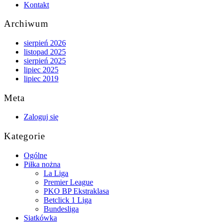
Kontakt
Archiwum
sierpień 2026
listopad 2025
sierpień 2025
lipiec 2025
lipiec 2019
Meta
Zaloguj się
Kategorie
Ogólne
Piłka nożna
La Liga
Premier League
PKO BP Ekstraklasa
Betclick 1 Liga
Bundesliga
Siatkówka