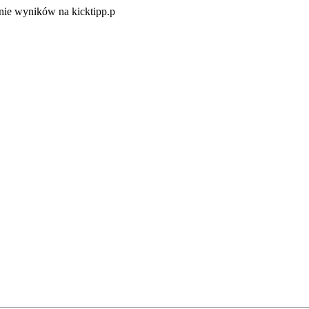
Zacznij
ie wyników na kicktipp.p
zabawę
w
typowanie
wyników
na
kicktipp.p