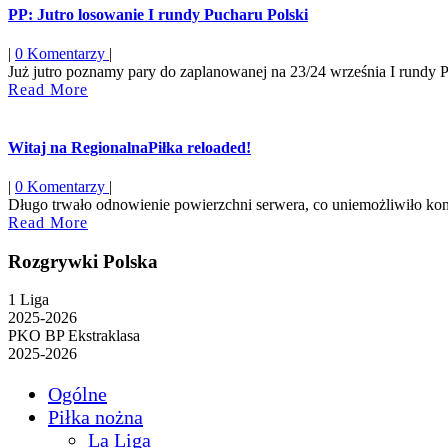
PP: Jutro losowanie I rundy Pucharu Polski
|
0 Komentarzy
|
Już jutro poznamy pary do zaplanowanej na 23/24 września I rundy Pu
Read
Read More
More
Witaj na RegionalnaPiłka reloaded!
|
0 Komentarzy
|
Długo trwało odnowienie powierzchni serwera, co uniemożliwiło konty
Read
Read More
More
Rozgrywki Polska
1 Liga
2025-2026
PKO BP Ekstraklasa
2025-2026
Ogólne
Piłka nożna
La Liga