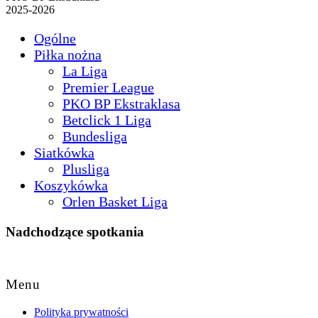
2025-2026
Ogólne
Piłka nożna
La Liga
Premier League
PKO BP Ekstraklasa
Betclick 1 Liga
Bundesliga
Siatkówka
Plusliga
Koszykówka
Orlen Basket Liga
Nadchodzące spotkania
Back
to
Menu
Top
Polityka prywatności