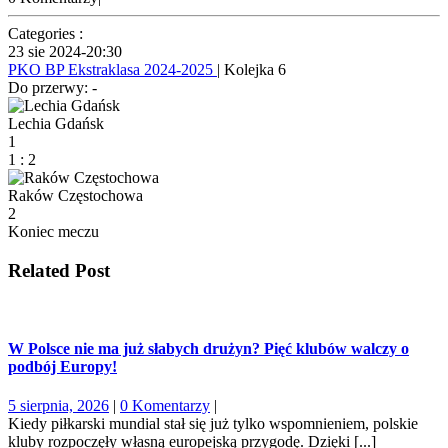
Categories :
23 sie 2024
-
20:30
PKO BP Ekstraklasa 2024-2025
| Kolejka 6
Do przerwy: -
Lechia Gdańsk
1
1
:
2
Raków Częstochowa
2
Koniec meczu
Related Post
W Polsce nie ma już słabych drużyn? Pięć klubów walczy o
podbój Europy!
5
5 sierpnia, 2026
|
0 Komentarzy
|
sierpnia,
Kiedy piłkarski mundial stał się już tylko wspomnieniem, polskie
2026
kluby rozpoczęły własną europejską przygodę. Dzięki [...]