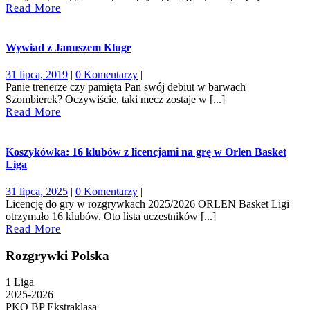
Read
Read More
More
Wywiad z Januszem Kluge
31
31 lipca, 2019
|
0 Komentarzy
|
lipca,
Panie trenerze czy pamięta Pan swój debiut w barwach
2019
Szombierek? Oczywiście, taki mecz zostaje w [...]
Read
Read More
More
Koszykówka: 16 klubów z licencjami na grę w Orlen Basket
Liga
31
31 lipca, 2025
|
0 Komentarzy
|
lipca,
Licencję do gry w rozgrywkach 2025/2026 ORLEN Basket Ligi
2025
otrzymało 16 klubów. Oto lista uczestników [...]
Read
Read More
More
Rozgrywki Polska
1 Liga
2025-2026
PKO BP Ekstraklasa