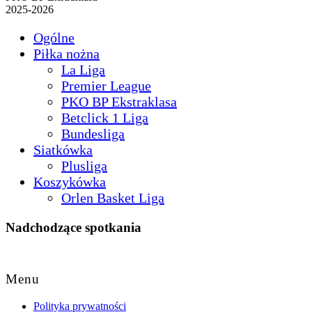
2025-2026
Ogólne
Piłka nożna
La Liga
Premier League
PKO BP Ekstraklasa
Betclick 1 Liga
Bundesliga
Siatkówka
Plusliga
Koszykówka
Orlen Basket Liga
Nadchodzące spotkania
Back
to
Menu
Top
Polityka prywatności