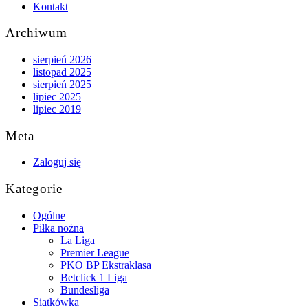
Kontakt
Archiwum
sierpień 2026
listopad 2025
sierpień 2025
lipiec 2025
lipiec 2019
Meta
Zaloguj się
Kategorie
Ogólne
Piłka nożna
La Liga
Premier League
PKO BP Ekstraklasa
Betclick 1 Liga
Bundesliga
Siatkówka