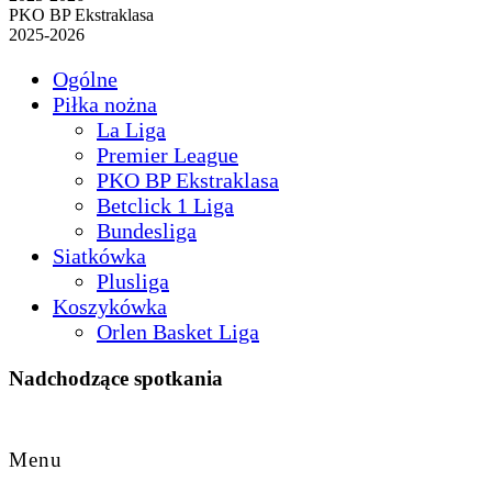
PKO BP Ekstraklasa
2025-2026
Ogólne
Piłka nożna
La Liga
Premier League
PKO BP Ekstraklasa
Betclick 1 Liga
Bundesliga
Siatkówka
Plusliga
Koszykówka
Orlen Basket Liga
Nadchodzące spotkania
Back
to
Menu
Top