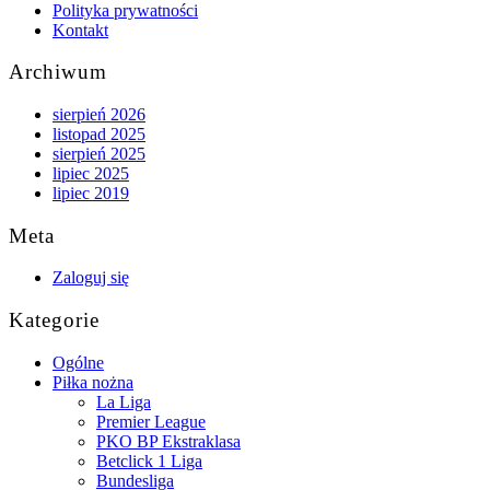
Polityka prywatności
Kontakt
Archiwum
sierpień 2026
listopad 2025
sierpień 2025
lipiec 2025
lipiec 2019
Meta
Zaloguj się
Kategorie
Ogólne
Piłka nożna
La Liga
Premier League
PKO BP Ekstraklasa
Betclick 1 Liga
Bundesliga