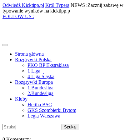
Skip
Odwiedź
Król
Odwiedź Kicktipp.pl
Król Typera
NEWS :Zacznij zabawę w
to
Kicktipp.pl
Typera
Zacznij
typowanie wyników na kicktipp.p
content
Facebook
Twitter
Instagram
Pinterest
zabawę
FOLLOW US :
w
typowanie
wyników
na
kicktipp.p
Open
Menu
Strona główna
Rozgrywki Polska
PKO BP Ekstraklasa
1 Liga
4 Liga Śląska
Rozgrywki Europa
1.Bundesliga
2.Bundesliga
Kluby
Hertha BSC
GKS Szombierki Bytom
Legia Warszawa
Close
Szukaj:
Menu
My
Account
0 Komentarzy
|