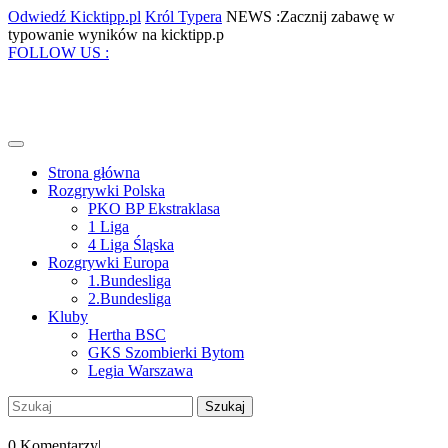
Skip
Odwiedź
Król
Odwiedź Kicktipp.pl
Król Typera
NEWS :Zacznij zabawę w
to
Kicktipp.pl
Typera
Zacznij
typowanie wyników na kicktipp.p
content
Facebook
Twitter
Instagram
Pinterest
zabawę
FOLLOW US :
w
typowanie
wyników
na
kicktipp.p
Open
Menu
Strona główna
Rozgrywki Polska
PKO BP Ekstraklasa
1 Liga
4 Liga Śląska
Rozgrywki Europa
1.Bundesliga
2.Bundesliga
Kluby
Hertha BSC
GKS Szombierki Bytom
Legia Warszawa
Close
Szukaj:
Menu
My
Account
0 Komentarzy
|