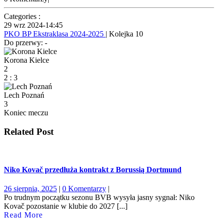
Categories :
29 wrz 2024
-
14:45
PKO BP Ekstraklasa 2024-2025
| Kolejka 10
Do przerwy: -
Korona Kielce
2
2
:
3
Lech Poznań
3
Koniec meczu
Related Post
Niko Kovač przedłuża kontrakt z Borussią Dortmund
26
26 sierpnia, 2025
|
0 Komentarzy
|
sierpnia,
Po trudnym początku sezonu BVB wysyła jasny sygnał: Niko
2025
Kovač pozostanie w klubie do 2027 [...]
Read
Read More