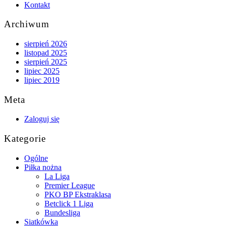
Kontakt
Archiwum
sierpień 2026
listopad 2025
sierpień 2025
lipiec 2025
lipiec 2019
Meta
Zaloguj się
Kategorie
Ogólne
Piłka nożna
La Liga
Premier League
PKO BP Ekstraklasa
Betclick 1 Liga
Bundesliga
Siatkówka