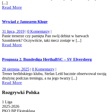
[...]
Read
Read More
More
Wywiad z Januszem Kluge
31
31 lipca, 2019
|
0 Komentarzy
|
lipca,
Panie trenerze czy pamięta Pan swój debiut w barwach
2019
Szombierek? Oczywiście, taki mecz zostaje w [...]
Read
Read More
More
Prognoza 2. Bundesliga HerthaBSC – SV Elversberg
28
28 sierpnia, 2025
|
0 Komentarzy
|
sierpnia,
Trener berlińskiego klubu, Stefan Leitl bacznie obserwował swoją
2025
drużynę podczas treningu, a na jego twarzy [...]
Read
Read More
More
Rozgrywki Polska
1 Liga
2025-2026
PKO BP Ekstraklasa