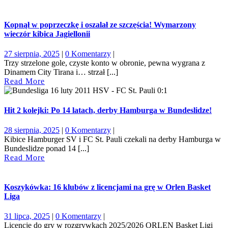
Kopnął w poprzeczkę i oszalał ze szczęścia! Wymarzony
wieczór kibica Jagiellonii
27
27 sierpnia, 2025
|
0 Komentarzy
|
sierpnia,
Trzy strzelone gole, czyste konto w obronie, pewna wygrana z
2025
Dinamem City Tirana i… strzał [...]
Read
Read More
More
Hit 2 kolejki: Po 14 latach, derby Hamburga w Bundeslidze!
28
28 sierpnia, 2025
|
0 Komentarzy
|
sierpnia,
Kibice Hamburger SV i FC St. Pauli czekali na derby Hamburga w
2025
Bundeslidze ponad 14 [...]
Read
Read More
More
Koszykówka: 16 klubów z licencjami na grę w Orlen Basket
Liga
31
31 lipca, 2025
|
0 Komentarzy
|
lipca,
Licencję do gry w rozgrywkach 2025/2026 ORLEN Basket Ligi