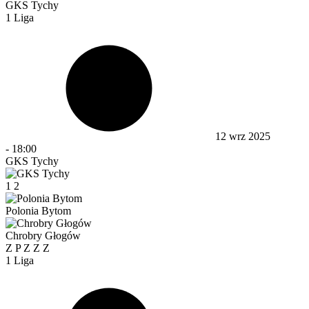
GKS Tychy
1 Liga
12 wrz 2025
-
18:00
GKS Tychy
1
2
Polonia Bytom
Chrobry Głogów
Z
P
Z
Z
Z
1 Liga