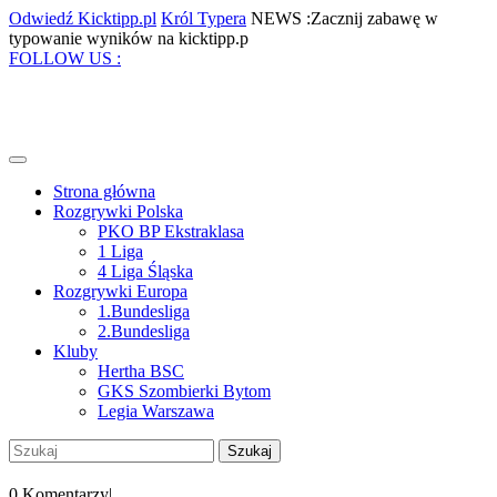
Skip
Odwiedź
Król
Odwiedź Kicktipp.pl
Król Typera
NEWS :Zacznij zabawę w
to
Kicktipp.pl
Typera
Zacznij
typowanie wyników na kicktipp.p
content
Facebook
Twitter
Instagram
Pinterest
zabawę
FOLLOW US :
w
typowanie
wyników
na
kicktipp.p
Open
Menu
Strona główna
Rozgrywki Polska
PKO BP Ekstraklasa
1 Liga
4 Liga Śląska
Rozgrywki Europa
1.Bundesliga
2.Bundesliga
Kluby
Hertha BSC
GKS Szombierki Bytom
Legia Warszawa
Close
Szukaj:
Menu
My
Account
0 Komentarzy
|