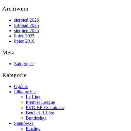
Archiwum
sierpień 2026
listopad 2025
sierpień 2025
lipiec 2025
lipiec 2019
Meta
Zaloguj się
Kategorie
Ogólne
Piłka nożna
La Liga
Premier League
PKO BP Ekstraklasa
Betclick 1 Liga
Bundesliga
Siatkówka
Plusliga