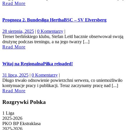
Read
Read More
More
Prognoza 2. Bundesliga HerthaBSC – SV Elversberg
28
28 sierpnia, 2025
|
0 Komentarzy
|
sierpnia,
Trener berlińskiego klubu, Stefan Leitl bacznie obserwował swoją
2025
drużynę podczas treningu, a na jego twarzy [...]
Read
Read More
More
Witaj na RegionalnaPiłka reloaded!
31
31 lipca, 2025
|
0 Komentarzy
|
lipca,
Długo trwało odnowienie powierzchni serwera, co uniemożliwiło
2025
kontynuacje pracy i publikacji. Teraz zaczynamy pracę nad [...]
Read
Read More
More
Rozgrywki Polska
1 Liga
2025-2026
PKO BP Ekstraklasa
2025-2026