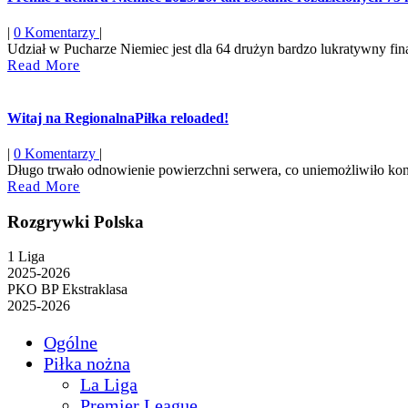
|
0 Komentarzy
|
Udział w Pucharze Niemiec jest dla 64 drużyn bardzo lukratywny fin
Read
Read More
More
Witaj na RegionalnaPiłka reloaded!
|
0 Komentarzy
|
Długo trwało odnowienie powierzchni serwera, co uniemożliwiło konty
Read
Read More
More
Rozgrywki Polska
1 Liga
2025-2026
PKO BP Ekstraklasa
2025-2026
Ogólne
Piłka nożna
La Liga
Premier League