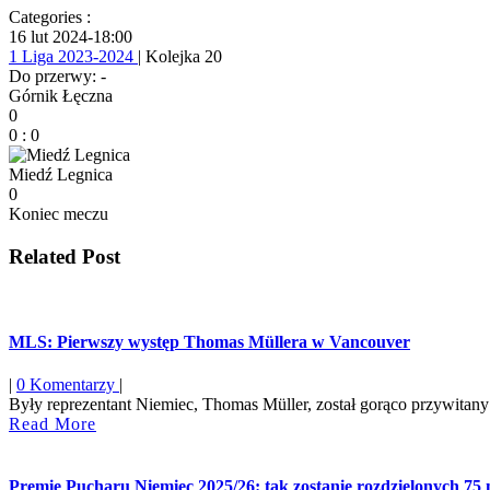
Categories :
16 lut 2024
-
18:00
1 Liga 2023-2024
| Kolejka 20
Do przerwy: -
Górnik Łęczna
0
0
:
0
Miedź Legnica
0
Koniec meczu
Related Post
MLS: Pierwszy występ Thomas Müllera w Vancouver
|
0 Komentarzy
|
Były reprezentant Niemiec, Thomas Müller, został gorąco przywitan
Read
Read More
More
Premie Pucharu Niemiec 2025/26: tak zostanie rozdzielonych 75 