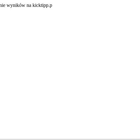
Zacznij
ie wyników na kicktipp.p
zabawę
w
typowanie
wyników
na
kicktipp.p