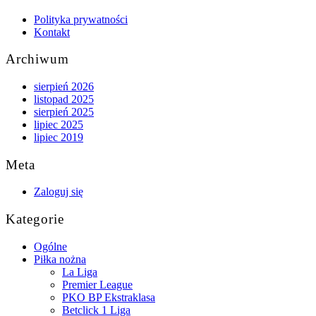
Top
Polityka prywatności
Kontakt
Archiwum
sierpień 2026
listopad 2025
sierpień 2025
lipiec 2025
lipiec 2019
Meta
Zaloguj się
Kategorie
Ogólne
Piłka nożna
La Liga
Premier League
PKO BP Ekstraklasa
Betclick 1 Liga