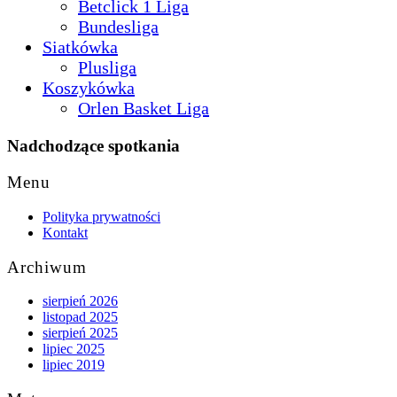
Betclick 1 Liga
Bundesliga
Siatkówka
Plusliga
Koszykówka
Orlen Basket Liga
Nadchodzące spotkania
Menu
Polityka prywatności
Kontakt
Archiwum
sierpień 2026
listopad 2025
sierpień 2025
lipiec 2025
lipiec 2019