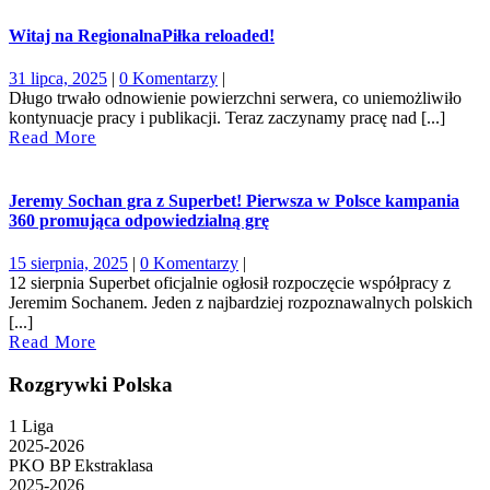
Witaj na RegionalnaPiłka reloaded!
31
31 lipca, 2025
|
0 Komentarzy
|
lipca,
Długo trwało odnowienie powierzchni serwera, co uniemożliwiło
2025
kontynuacje pracy i publikacji. Teraz zaczynamy pracę nad [...]
Read
Read More
More
Jeremy Sochan gra z Superbet! Pierwsza w Polsce kampania
360 promująca odpowiedzialną grę
15
15 sierpnia, 2025
|
0 Komentarzy
|
sierpnia,
12 sierpnia Superbet oficjalnie ogłosił rozpoczęcie współpracy z
2025
Jeremim Sochanem. Jeden z najbardziej rozpoznawalnych polskich
[...]
Read
Read More
More
Rozgrywki Polska
1 Liga
2025-2026
PKO BP Ekstraklasa
2025-2026