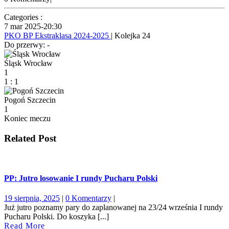
Categories :
7 mar 2025
-
20:30
PKO BP Ekstraklasa 2024-2025
| Kolejka 24
Do przerwy: -
Śląsk Wrocław
1
1
:
1
Pogoń Szczecin
1
Koniec meczu
Related Post
PP: Jutro losowanie I rundy Pucharu Polski
19
19 sierpnia, 2025
|
0 Komentarzy
|
sierpnia,
Już jutro poznamy pary do zaplanowanej na 23/24 września I rundy
2025
Pucharu Polski. Do koszyka [...]
Read
Read More