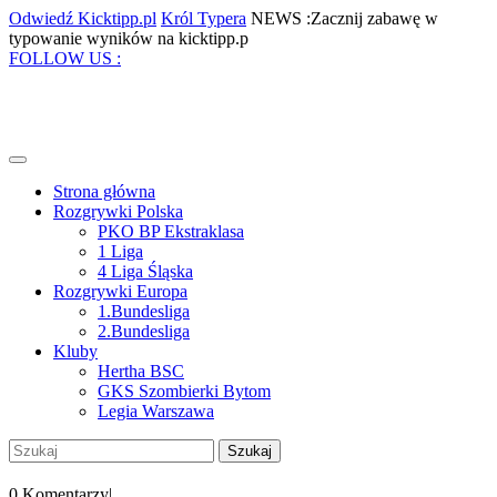
Skip
Odwiedź
Król
Odwiedź Kicktipp.pl
Król Typera
NEWS :Zacznij zabawę w
to
Kicktipp.pl
Typera
Zacznij
typowanie wyników na kicktipp.p
content
Facebook
Twitter
Instagram
Pinterest
zabawę
FOLLOW US :
w
typowanie
wyników
na
kicktipp.p
Open
Menu
Strona główna
Rozgrywki Polska
PKO BP Ekstraklasa
1 Liga
4 Liga Śląska
Rozgrywki Europa
1.Bundesliga
2.Bundesliga
Kluby
Hertha BSC
GKS Szombierki Bytom
Legia Warszawa
Close
Szukaj:
Menu
My
Account
0 Komentarzy
|